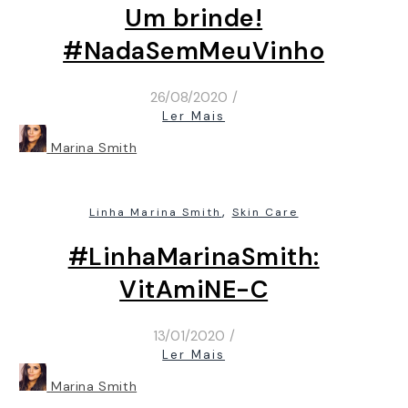
Um brinde!
#NadaSemMeuVinho
26/08/2020
/
Ler Mais
Marina Smith
,
Linha Marina Smith
Skin Care
#LinhaMarinaSmith:
VitAmiNE-C
13/01/2020
/
Ler Mais
Marina Smith