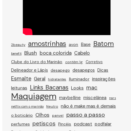
amostrinhas
Batom
avon
Base
2beauty
Blush
boca colorida
Cabelo
benefit
Clube do Livro do Marinão
Corretivo
contém 1g
Dicas
Delineador e Lápis
desapegos
desapego
Esmalte
Geral
inspirações
Iluminador
hidratantes
Links Bacanas
mac
leituras
Looks
Maquiagem
miscelânea
maybelline
nars
não é make mas é demais
Neutro
netflix com o marinão
passo a passo
Olhos
o boticário
panvel
petiscos
podcast
podfalar
perfumes
Pincéis