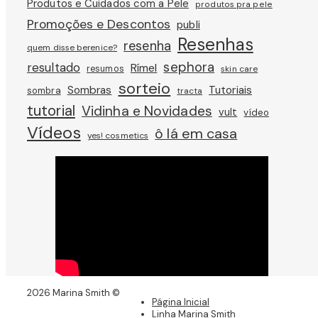
Produtos e Cuidados com a Pele
produtos pra pele
Promoções e Descontos
publi
Resenhas
resenha
quem disse berenice?
sephora
resultado
Rímel
resumos
skin care
sorteio
Sombras
Tutoriais
sombra
tracta
tutorial
Vidinha e Novidades
vult
vídeo
Vídeos
ô lá em casa
yes! cosmetics
2026 Marina Smith ©
Página Inicial
Linha Marina Smith