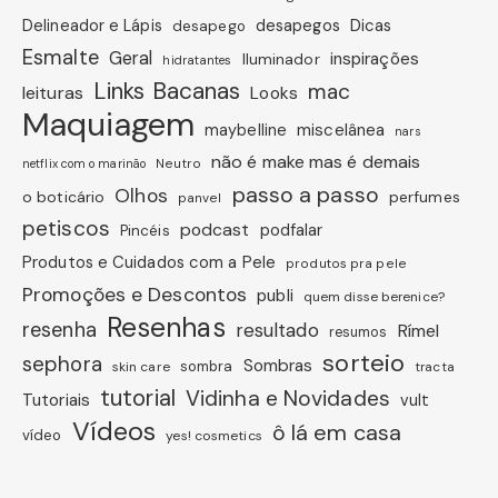
Dicas
Delineador e Lápis
desapegos
desapego
Esmalte
Geral
inspirações
Iluminador
hidratantes
Links Bacanas
mac
leituras
Looks
Maquiagem
miscelânea
maybelline
nars
não é make mas é demais
Neutro
netflix com o marinão
passo a passo
Olhos
o boticário
perfumes
panvel
petiscos
podcast
podfalar
Pincéis
Produtos e Cuidados com a Pele
produtos pra pele
Promoções e Descontos
publi
quem disse berenice?
Resenhas
resenha
resultado
Rímel
resumos
sorteio
sephora
Sombras
sombra
skin care
tracta
tutorial
Vidinha e Novidades
Tutoriais
vult
Vídeos
ô lá em casa
vídeo
yes! cosmetics