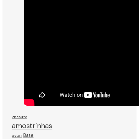
2beauty
amostrinhas
avon
Base