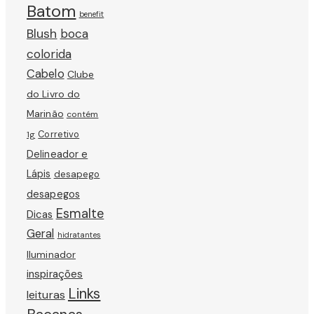
Batom
benefit
Blush
boca
colorida
Cabelo
Clube
do Livro do
Marinão
contém
Corretivo
1g
Delineador e
Lápis
desapego
desapegos
Esmalte
Dicas
Geral
hidratantes
Iluminador
inspirações
Links
leituras