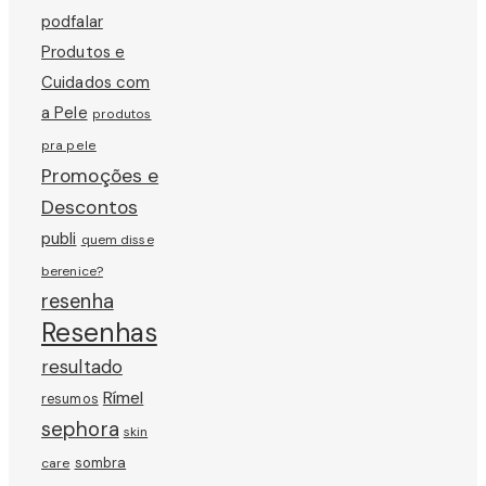
podfalar
Produtos e
Cuidados com
a Pele
produtos
pra pele
Promoções e
Descontos
publi
quem disse
berenice?
resenha
Resenhas
resultado
Rímel
resumos
sephora
skin
sombra
care