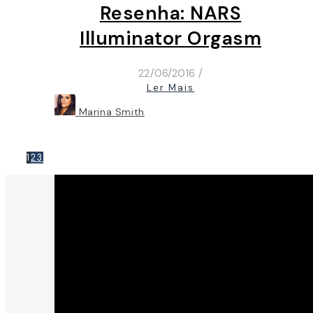
Resenha: NARS
Illuminator Orgasm
22/06/2016
/
Ler Mais
Marina Smith
1
2
3