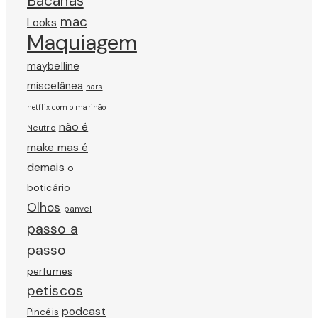
Bacanas
mac
Looks
Maquiagem
maybelline
miscelânea
nars
netflix com o marinão
não é
Neutro
make mas é
demais
o
boticário
Olhos
panvel
passo a
passo
perfumes
petiscos
podcast
Pincéis