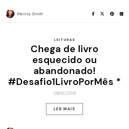
Marina Smith
LEITURAS
Chega de livro
esquecido ou
abandonado!
#Desafio1LivroPorMês *
09/12/2019
LER MAIS