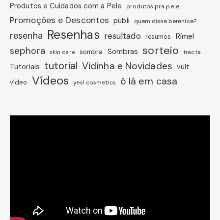
Produtos e Cuidados com a Pele
produtos pra pele
Promoções e Descontos
publi
quem disse berenice?
Resenhas
resenha
resultado
Rímel
resumos
sorteio
sephora
Sombras
sombra
skin care
tracta
tutorial
Vidinha e Novidades
Tutoriais
vult
Vídeos
ô lá em casa
vídeo
yes! cosmetics