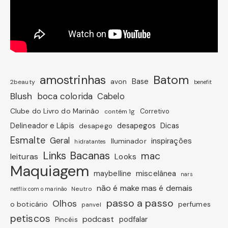
amostrinhas
Batom
avon
Base
2beauty
benefit
Blush
boca colorida
Cabelo
Clube do Livro do Marinão
Corretivo
contém 1g
Dicas
Delineador e Lápis
desapegos
desapego
Esmalte
Geral
inspirações
Iluminador
hidratantes
Links Bacanas
mac
leituras
Looks
Maquiagem
miscelânea
maybelline
nars
não é make mas é demais
Neutro
netflix com o marinão
passo a passo
Olhos
o boticário
perfumes
panvel
petiscos
podcast
podfalar
Pincéis