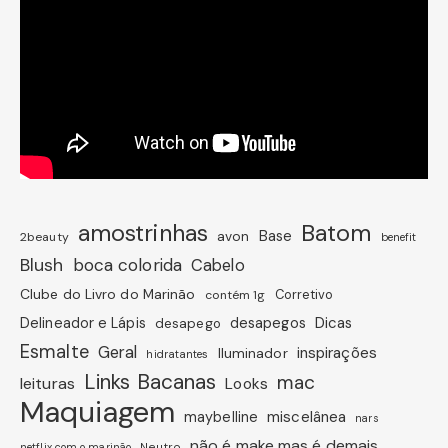
amostrinhas
Batom
avon
Base
2beauty
benefit
Blush
boca colorida
Cabelo
Clube do Livro do Marinão
Corretivo
contém 1g
Dicas
Delineador e Lápis
desapegos
desapego
Esmalte
Geral
inspirações
Iluminador
hidratantes
Links Bacanas
mac
leituras
Looks
Maquiagem
miscelânea
maybelline
nars
não é make mas é demais
Neutro
netflix com o marinão