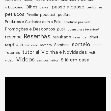
passo a passo
Olhos
o boticário
perfumes
panvel
petiscos
podcast
podfalar
Pincéis
Produtos e Cuidados com a Pele
produtos pra pele
Promoções e Descontos
publi
quem disse berenice?
Resenhas
resenha
resultado
Rímel
resumos
sorteio
sephora
Sombras
sombra
skin care
tracta
tutorial
Vidinha e Novidades
Tutoriais
vult
Vídeos
ô lá em casa
vídeo
yes! cosmetics