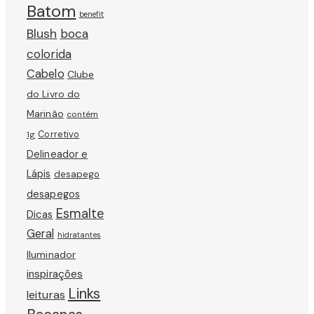
Batom
benefit
Blush
boca
colorida
Cabelo
Clube
do Livro do
Marinão
contém
Corretivo
1g
Delineador e
Lápis
desapego
desapegos
Esmalte
Dicas
Geral
hidratantes
Iluminador
inspirações
Links
leituras