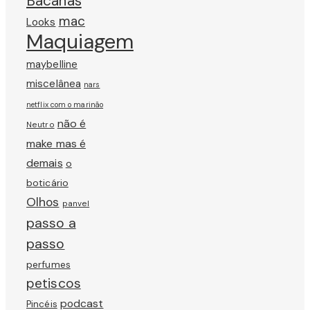
Bacanas
mac
Looks
Maquiagem
maybelline
miscelânea
nars
netflix com o marinão
não é
Neutro
make mas é
demais
o
boticário
Olhos
panvel
passo a
passo
perfumes
petiscos
podcast
Pincéis