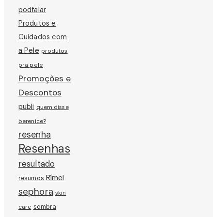
podfalar
Produtos e
Cuidados com
a Pele
produtos
pra pele
Promoções e
Descontos
publi
quem disse
berenice?
resenha
Resenhas
resultado
Rímel
resumos
sephora
skin
sombra
care