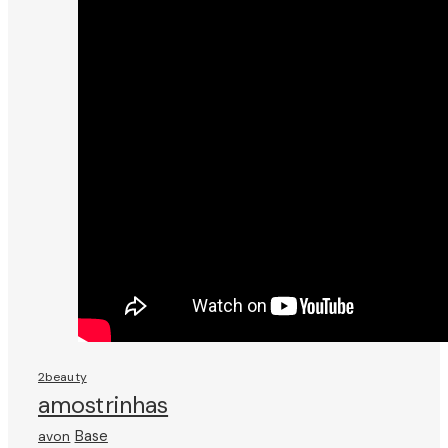
2beauty
amostrinhas
avon
Base