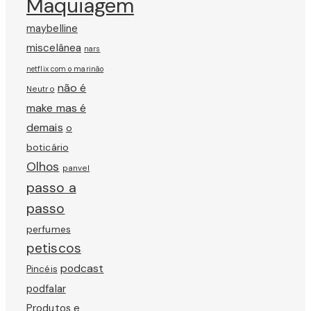
Maquiagem
maybelline
miscelânea
nars
netflix com o marinão
não é
Neutro
make mas é
demais
o
boticário
Olhos
panvel
passo a
passo
perfumes
petiscos
podcast
Pincéis
podfalar
Produtos e