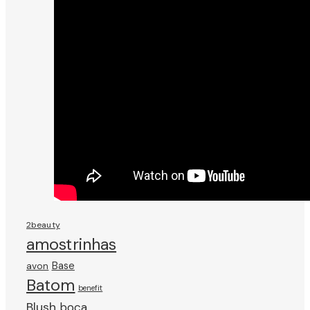
2beauty
amostrinhas
avon
Base
Batom
benefit
Blush
boca