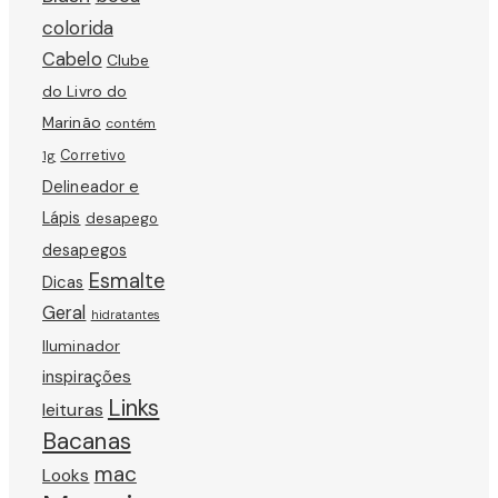
colorida
Cabelo
Clube
do Livro do
Marinão
contém
Corretivo
1g
Delineador e
Lápis
desapego
desapegos
Esmalte
Dicas
Geral
hidratantes
Iluminador
inspirações
Links
leituras
Bacanas
mac
Looks