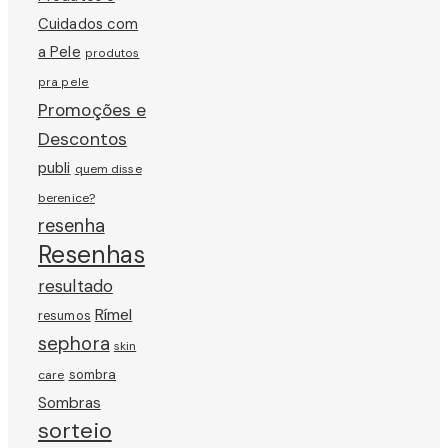
Cuidados com
a Pele
produtos
pra pele
Promoções e
Descontos
publi
quem disse
berenice?
resenha
Resenhas
resultado
Rímel
resumos
sephora
skin
sombra
care
Sombras
sorteio