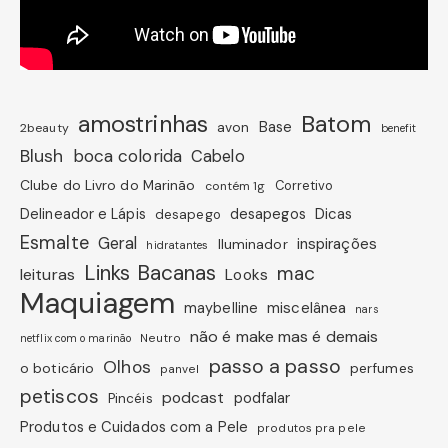
amostrinhas
Batom
avon
Base
2beauty
benefit
Blush
boca colorida
Cabelo
Clube do Livro do Marinão
Corretivo
contém 1g
Dicas
Delineador e Lápis
desapegos
desapego
Esmalte
Geral
inspirações
Iluminador
hidratantes
Links Bacanas
mac
leituras
Looks
Maquiagem
miscelânea
maybelline
nars
não é make mas é demais
Neutro
netflix com o marinão
passo a passo
Olhos
o boticário
perfumes
panvel
petiscos
podcast
podfalar
Pincéis
Produtos e Cuidados com a Pele
produtos pra pele