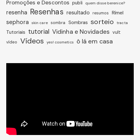
Promoções e Descontos
publi
quem disse berenice?
Resenhas
resenha
resultado
Rímel
resumos
sorteio
sephora
Sombras
sombra
skin care
tracta
tutorial
Vidinha e Novidades
Tutoriais
vult
Vídeos
ô lá em casa
vídeo
yes! cosmetics