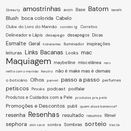
amostrinhas
Batom
avon
Base
2beauty
benefit
Blush
boca colorida
Cabelo
Clube do Livro do Marinão
Corretivo
contém 1g
Dicas
Delineador e Lápis
desapegos
desapego
Esmalte
Geral
inspirações
Iluminador
hidratantes
Links Bacanas
mac
leituras
Looks
Maquiagem
miscelânea
maybelline
nars
não é make mas é demais
Neutro
netflix com o marinão
passo a passo
Olhos
o boticário
perfumes
panvel
petiscos
podcast
podfalar
Pincéis
Produtos e Cuidados com a Pele
produtos pra pele
Promoções e Descontos
publi
quem disse berenice?
Resenhas
resenha
resultado
Rímel
resumos
sorteio
sephora
Sombras
sombra
skin care
tracta