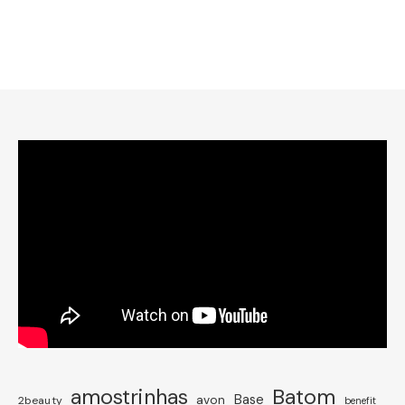
amostrinhas
Batom
avon
Base
2beauty
benefit