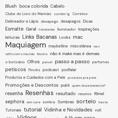
Blush
boca colorida
Cabelo
Clube do Livro do Marinão
Corretivo
contém 1g
Dicas
Delineador e Lápis
desapegos
desapego
Esmalte
Geral
inspirações
Iluminador
hidratantes
Links Bacanas
mac
leituras
Looks
Maquiagem
miscelânea
maybelline
nars
não é make mas é demais
Neutro
netflix com o marinão
passo a passo
Olhos
o boticário
perfumes
panvel
petiscos
podcast
podfalar
Pincéis
Produtos e Cuidados com a Pele
produtos pra pele
Promoções e Descontos
publi
quem disse berenice?
Resenhas
resenha
resultado
Rímel
resumos
sorteio
sephora
Sombras
sombra
skin care
tracta
tutorial
Vidinha e Novidades
Tutoriais
vult
Vídeos
ô lá em casa