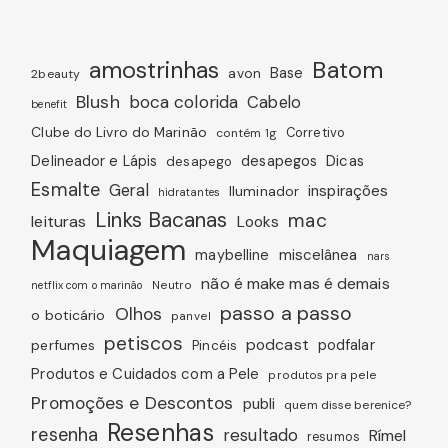
amostrinhas
Batom
avon
Base
2beauty
Blush
boca colorida
Cabelo
benefit
Clube do Livro do Marinão
Corretivo
contém 1g
Dicas
Delineador e Lápis
desapegos
desapego
Esmalte
Geral
inspirações
Iluminador
hidratantes
Links Bacanas
mac
leituras
Looks
Maquiagem
miscelânea
maybelline
nars
não é make mas é demais
Neutro
netflix com o marinão
passo a passo
Olhos
o boticário
panvel
petiscos
podcast
podfalar
perfumes
Pincéis
Produtos e Cuidados com a Pele
produtos pra pele
Promoções e Descontos
publi
quem disse berenice?
Resenhas
resenha
resultado
Rímel
resumos