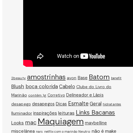
amostrinhas
Batom
avon
Base
2beauty
benefit
Blush
boca colorida
Cabelo
Clube do Livro do
Marinão
Delineador e Lápis
Corretivo
contém 1g
Esmalte
Geral
Dicas
desapegos
desapego
hidratantes
Links Bacanas
leituras
inspirações
Iluminador
Maquiagem
mac
Looks
maybelline
não é make
miscelânea
Neutro
nars
netflix com o marinão