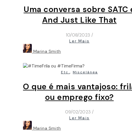
Uma conversa sobre SATC 
And Just Like That
10/08/2023
/
Ler Mais
Marina Smith
,
Etc.
Miscelânea
O que é mais vantajoso: fril
ou emprego fixo?
09/02/2023
/
Ler Mais
Marina Smith