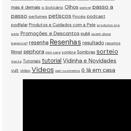
passo a
Olhos
mas é demais
o boticário
panvel
passo
petiscos
podcast
perfumes
Pincéis
podfalar
Produtos e Cuidados com a Pele
produtos pra
Promoções e Descontos
publi
pele
quem disse
Resenhas
resenha
resultado
berenice?
resumos
sorteio
sephora
Rímel
Sombras
sombra
skin care
tutorial
Vidinha e Novidades
Tutoriais
tracta
Vídeos
ô lá em casa
vult
vídeo
yes! cosmetics