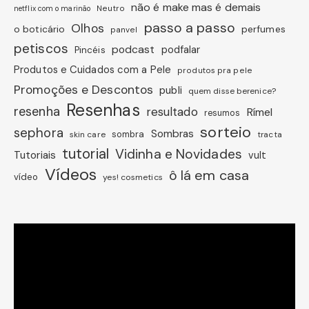
não é make mas é demais
Neutro
netflix com o marinão
passo a passo
Olhos
o boticário
perfumes
panvel
petiscos
podcast
podfalar
Pincéis
Produtos e Cuidados com a Pele
produtos pra pele
Promoções e Descontos
publi
quem disse berenice?
Resenhas
resenha
resultado
Rímel
resumos
sorteio
sephora
Sombras
sombra
skin care
tracta
tutorial
Vidinha e Novidades
Tutoriais
vult
Vídeos
ô lá em casa
vídeo
yes! cosmetics