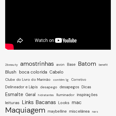
amostrinhas
Batom
avon
Base
2beauty
benefit
Blush
boca colorida
Cabelo
Clube do Livro do Marinão
Corretivo
contém 1g
Dicas
Delineador e Lápis
desapegos
desapego
Esmalte
Geral
inspirações
Iluminador
hidratantes
Links Bacanas
mac
leituras
Looks
Maquiagem
miscelânea
maybelline
nars