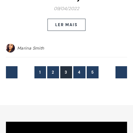
09/04/2022
LER MAIS
Marina Smith
1
2
3
4
5