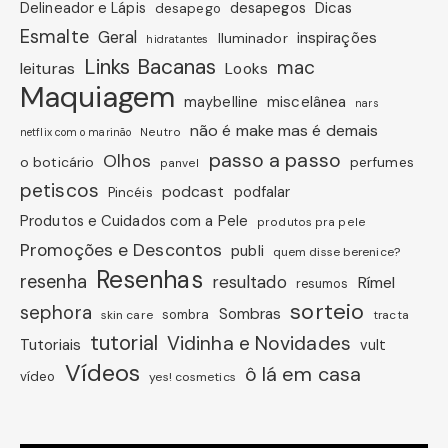
Dicas
Delineador e Lápis
desapegos
desapego
Esmalte
Geral
inspirações
Iluminador
hidratantes
Links Bacanas
mac
leituras
Looks
Maquiagem
miscelânea
maybelline
nars
não é make mas é demais
Neutro
netflix com o marinão
passo a passo
Olhos
o boticário
perfumes
panvel
petiscos
podcast
podfalar
Pincéis
Produtos e Cuidados com a Pele
produtos pra pele
Promoções e Descontos
publi
quem disse berenice?
Resenhas
resenha
resultado
Rímel
resumos
sorteio
sephora
Sombras
sombra
skin care
tracta
tutorial
Vidinha e Novidades
Tutoriais
vult
Vídeos
ô lá em casa
vídeo
yes! cosmetics