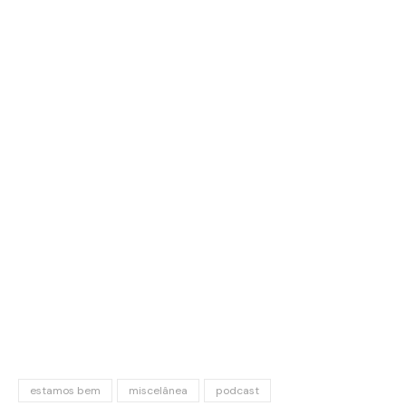
estamos bem
miscelânea
podcast