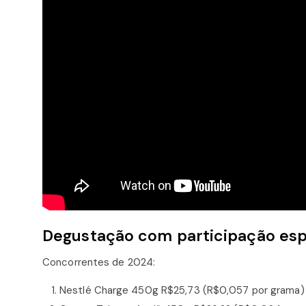
Degustação com participação esp
Concorrentes de 2024:
Nestlé Charge 450g R$25,73 (R$0,057 por grama)