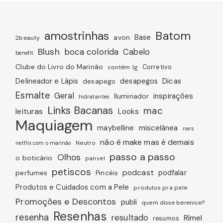
amostrinhas
Batom
avon
Base
2beauty
Blush
boca colorida
Cabelo
benefit
Clube do Livro do Marinão
Corretivo
contém 1g
Dicas
Delineador e Lápis
desapegos
desapego
Esmalte
Geral
inspirações
Iluminador
hidratantes
Links Bacanas
mac
leituras
Looks
Maquiagem
miscelânea
maybelline
nars
não é make mas é demais
Neutro
netflix com o marinão
passo a passo
Olhos
o boticário
panvel
petiscos
podcast
podfalar
perfumes
Pincéis
Produtos e Cuidados com a Pele
produtos pra pele
Promoções e Descontos
publi
quem disse berenice?
Resenhas
resenha
resultado
Rímel
resumos