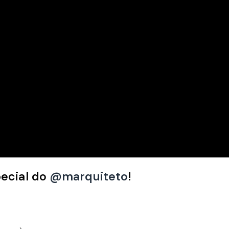
ecial do
@marquiteto
!