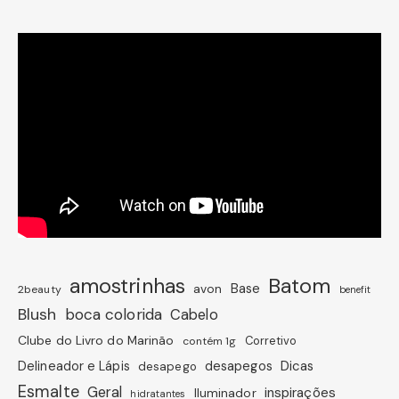
amostrinhas
Batom
avon
Base
2beauty
benefit
Blush
boca colorida
Cabelo
Clube do Livro do Marinão
Corretivo
contém 1g
Dicas
Delineador e Lápis
desapegos
desapego
Esmalte
Geral
inspirações
Iluminador
hidratantes