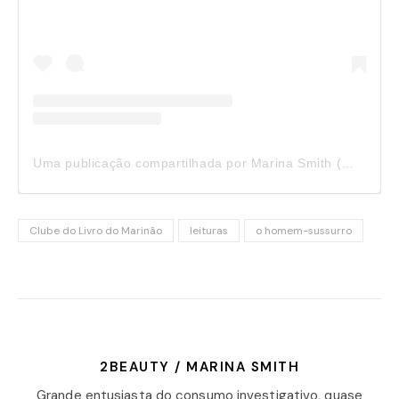
Uma publicação compartilhada por Marina Smith (@marina2beauty)
Clube do Livro do Marinão
leituras
o homem-sussurro
2BEAUTY / MARINA SMITH
Grande entusiasta do consumo investigativo, quase