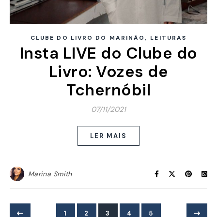
,
CLUBE DO LIVRO DO MARINÃO
LEITURAS
Insta LIVE do Clube do
Livro: Vozes de
Tchernóbil
07/11/2021
LER MAIS
Marina Smith
1
2
3
4
5