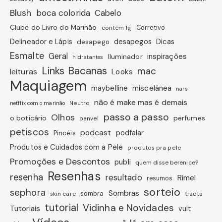
Blush
boca colorida
Cabelo
Clube do Livro do Marinão
Corretivo
contém 1g
Dicas
Delineador e Lápis
desapegos
desapego
Esmalte
Geral
inspirações
Iluminador
hidratantes
Links Bacanas
mac
leituras
Looks
Maquiagem
miscelânea
maybelline
nars
não é make mas é demais
Neutro
netflix com o marinão
passo a passo
Olhos
o boticário
perfumes
panvel
petiscos
podcast
podfalar
Pincéis
Produtos e Cuidados com a Pele
produtos pra pele
Promoções e Descontos
publi
quem disse berenice?
Resenhas
resenha
resultado
Rímel
resumos
sorteio
sephora
Sombras
sombra
skin care
tracta
tutorial
Vidinha e Novidades
Tutoriais
vult