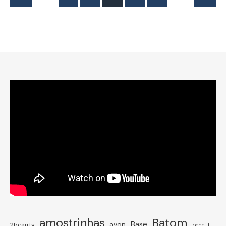
amostrinhas
Batom
avon
Base
2beauty
benefit