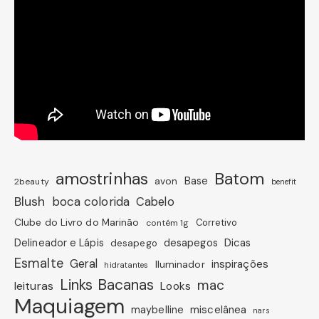
amostrinhas
Batom
avon
Base
2beauty
benefit
Blush
boca colorida
Cabelo
Clube do Livro do Marinão
Corretivo
contém 1g
Dicas
Delineador e Lápis
desapegos
desapego
Esmalte
Geral
inspirações
Iluminador
hidratantes
Links Bacanas
mac
leituras
Looks
Maquiagem
miscelânea
maybelline
nars