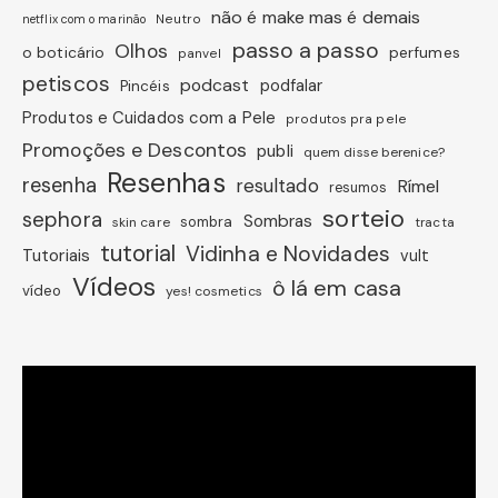
não é make mas é demais
Neutro
netflix com o marinão
passo a passo
Olhos
o boticário
perfumes
panvel
petiscos
podcast
podfalar
Pincéis
Produtos e Cuidados com a Pele
produtos pra pele
Promoções e Descontos
publi
quem disse berenice?
Resenhas
resenha
resultado
Rímel
resumos
sorteio
sephora
Sombras
sombra
skin care
tracta
tutorial
Vidinha e Novidades
Tutoriais
vult
Vídeos
ô lá em casa
vídeo
yes! cosmetics