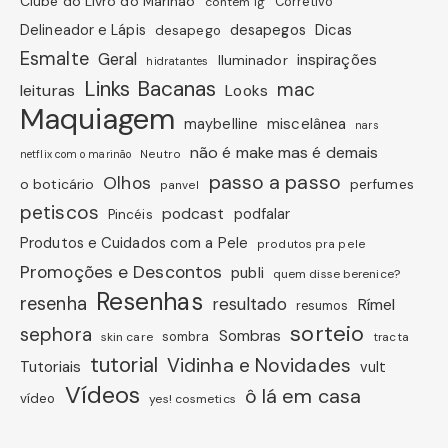
Clube do Livro do Marinão
Corretivo
contém 1g
Dicas
Delineador e Lápis
desapegos
desapego
Esmalte
Geral
inspirações
Iluminador
hidratantes
Links Bacanas
mac
leituras
Looks
Maquiagem
miscelânea
maybelline
nars
não é make mas é demais
Neutro
netflix com o marinão
passo a passo
Olhos
o boticário
perfumes
panvel
petiscos
podcast
podfalar
Pincéis
Produtos e Cuidados com a Pele
produtos pra pele
Promoções e Descontos
publi
quem disse berenice?
Resenhas
resenha
resultado
Rímel
resumos
sorteio
sephora
Sombras
sombra
skin care
tracta
tutorial
Vidinha e Novidades
Tutoriais
vult
Vídeos
ô lá em casa
vídeo
yes! cosmetics