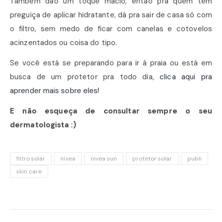
Também dão um toque macio, então pra quem tem
preguiça de aplicar hidratante, dá pra sair de casa só com
o filtro, sem medo de ficar com canelas e cotovelos
acinzentados ou coisa do tipo.
Se você está se preparando para ir à praia ou está em
busca de um protetor pra todo dia,
clica aqui pra
aprender mais sobre eles!
E não esqueça de consultar sempre o seu
dermatologista :)
filtro solar
nivea
nivea sun
protetor solar
publi
skin care