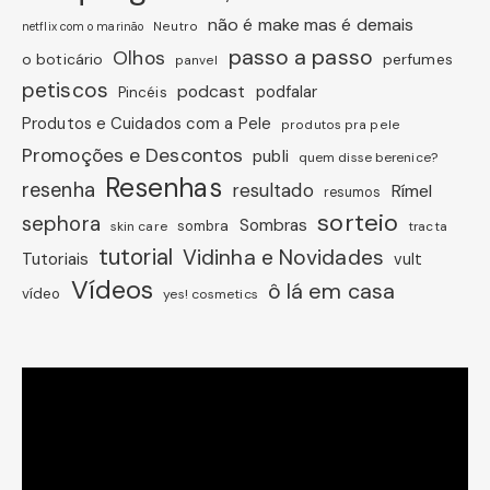
não é make mas é demais
Neutro
netflix com o marinão
passo a passo
Olhos
o boticário
perfumes
panvel
petiscos
podcast
podfalar
Pincéis
Produtos e Cuidados com a Pele
produtos pra pele
Promoções e Descontos
publi
quem disse berenice?
Resenhas
resenha
resultado
Rímel
resumos
sorteio
sephora
Sombras
sombra
skin care
tracta
tutorial
Vidinha e Novidades
Tutoriais
vult
Vídeos
ô lá em casa
vídeo
yes! cosmetics