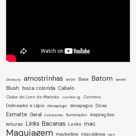
amostrinhas
Batom
avon
Base
2beauty
benefit
Blush
boca colorida
Cabelo
Clube do Livro do Marinão
Corretivo
contém 1g
Dicas
Delineador e Lápis
desapegos
desapego
Esmalte
Geral
inspirações
Iluminador
hidratantes
Links Bacanas
mac
leituras
Looks
Maquiagem
miscelânea
maybelline
nars