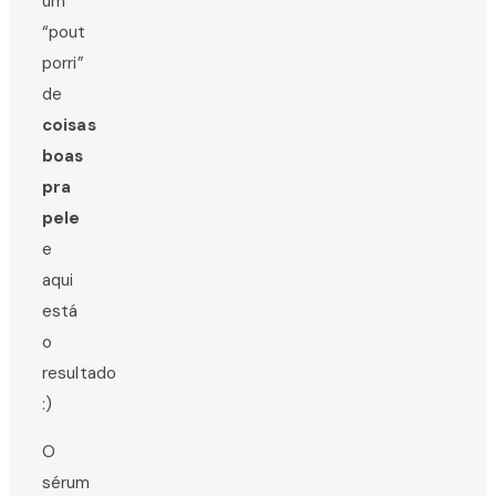
um
“pout
porri”
de
coisas
boas
pra
pele
e
aqui
está
o
resultado
:)
O
sérum