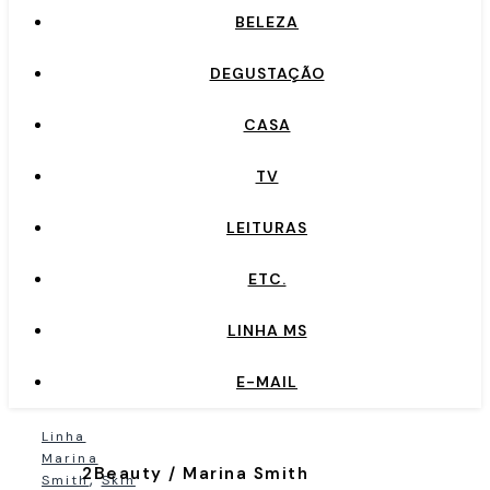
BELEZA
DEGUSTAÇÃO
CASA
TV
LEITURAS
ETC.
LINHA MS
E-MAIL
Linha
Marina
2Beauty / Marina Smith
,
Smith
Skin