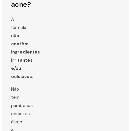
acne?
A
fórmula
não
contém
ingredientes
irritantes
e/ou
oclusivos.
Não
tem
parabenos,
corantes,
álcool
e