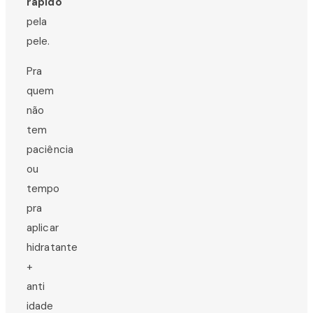
rápido
pela
pele.
Pra
quem
não
tem
paciência
ou
tempo
pra
aplicar
hidratante
+
anti
idade