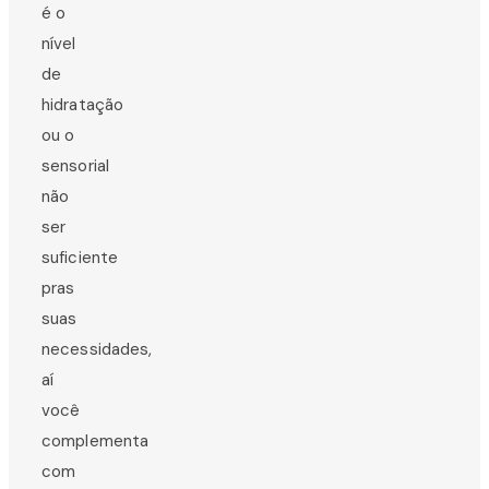
é o
nível
de
hidratação
ou o
sensorial
não
ser
suficiente
pras
suas
necessidades,
aí
você
complementa
com