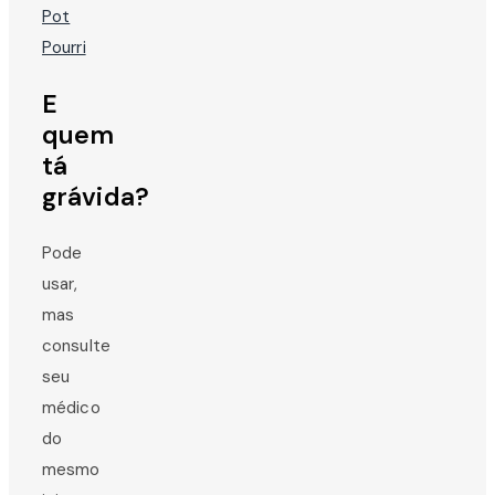
E
quem
tá
grávida?
Pode
usar,
mas
consulte
seu
médico
do
mesmo