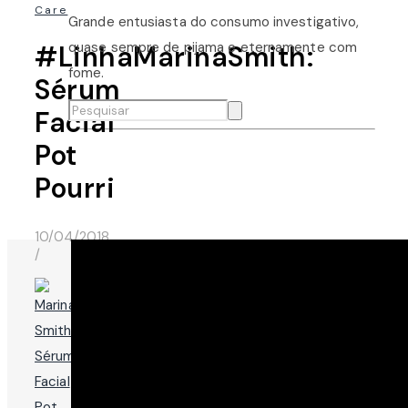
Care
Grande entusiasta do consumo investigativo,
quase sempre de pijama e eternamente com
#LinhaMarinaSmith:
fome.
Sérum
Facial
Pot
Pourri
10/04/2018
/