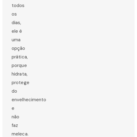
todos
os
dias,
ele é
uma
opção
prática,
porque
hidrata,
protege
do
envelhecimento
e
não
faz
meleca.