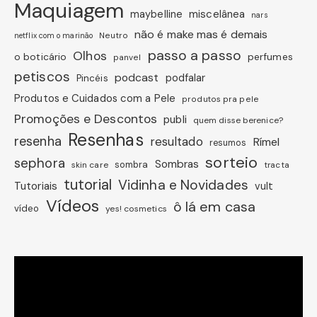
Maquiagem
miscelânea
maybelline
nars
não é make mas é demais
Neutro
netflix com o marinão
passo a passo
Olhos
o boticário
perfumes
panvel
petiscos
podcast
podfalar
Pincéis
Produtos e Cuidados com a Pele
produtos pra pele
Promoções e Descontos
publi
quem disse berenice?
Resenhas
resenha
resultado
Rímel
resumos
sorteio
sephora
Sombras
sombra
skin care
tracta
tutorial
Vidinha e Novidades
Tutoriais
vult
Vídeos
ô lá em casa
vídeo
yes! cosmetics