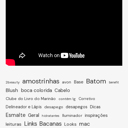
amostrinhas
Batom
avon
Base
2beauty
benefit
Blush
boca colorida
Cabelo
Clube do Livro do Marinão
Corretivo
contém 1g
Dicas
Delineador e Lápis
desapegos
desapego
Esmalte
Geral
inspirações
Iluminador
hidratantes
Links Bacanas
mac
leituras
Looks