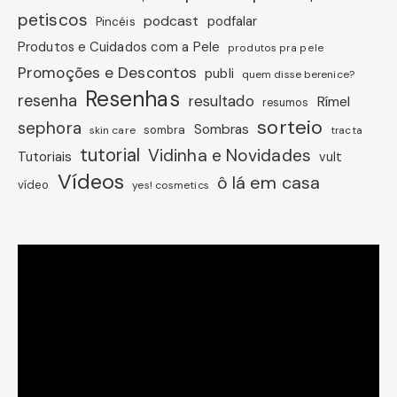
petiscos
podcast
podfalar
Pincéis
Produtos e Cuidados com a Pele
produtos pra pele
Promoções e Descontos
publi
quem disse berenice?
Resenhas
resenha
resultado
Rímel
resumos
sorteio
sephora
Sombras
sombra
skin care
tracta
tutorial
Vidinha e Novidades
Tutoriais
vult
Vídeos
ô lá em casa
vídeo
yes! cosmetics