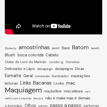
amostrinhas
Batom
avon
Base
2beauty
benefit
Blush
boca colorida
Cabelo
Clube do Livro do Marinão
Corretivo
contém 1g
Dicas
Delineador e Lápis
desapegos
desapego
Esmalte
Geral
inspirações
Iluminador
hidratantes
Links Bacanas
mac
leituras
Looks
Maquiagem
miscelânea
maybelline
nars
não é make mas é demais
Neutro
netflix com o marinão
passo a passo
Olhos
o boticário
perfumes
panvel