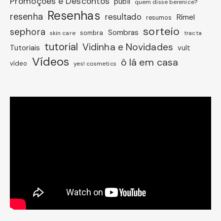
Promoções e Descontos
publi
quem disse berenice?
Resenhas
resenha
resultado
Rímel
resumos
sorteio
sephora
Sombras
sombra
skin care
tracta
tutorial
Vidinha e Novidades
Tutoriais
vult
Vídeos
ô lá em casa
vídeo
yes! cosmetics