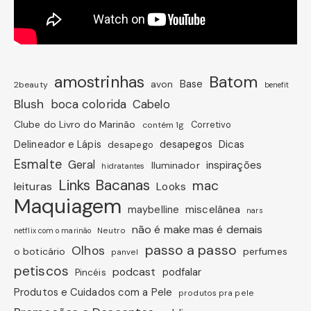
amostrinhas
Batom
avon
Base
2beauty
benefit
Blush
boca colorida
Cabelo
Clube do Livro do Marinão
Corretivo
contém 1g
Dicas
Delineador e Lápis
desapegos
desapego
Esmalte
Geral
inspirações
Iluminador
hidratantes
Links Bacanas
mac
leituras
Looks
Maquiagem
miscelânea
maybelline
nars
não é make mas é demais
Neutro
netflix com o marinão
passo a passo
Olhos
o boticário
perfumes
panvel
petiscos
podcast
podfalar
Pincéis
Produtos e Cuidados com a Pele
produtos pra pele