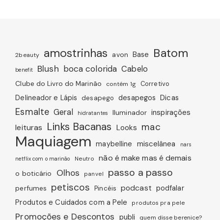
amostrinhas
Batom
avon
Base
2beauty
Blush
boca colorida
Cabelo
benefit
Clube do Livro do Marinão
Corretivo
contém 1g
Dicas
Delineador e Lápis
desapegos
desapego
Esmalte
Geral
inspirações
Iluminador
hidratantes
Links Bacanas
mac
leituras
Looks
Maquiagem
miscelânea
maybelline
nars
não é make mas é demais
Neutro
netflix com o marinão
passo a passo
Olhos
o boticário
panvel
petiscos
podcast
podfalar
perfumes
Pincéis
Produtos e Cuidados com a Pele
produtos pra pele
Promoções e Descontos
publi
quem disse berenice?