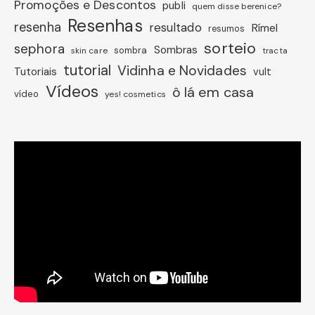
Promoções e Descontos
publi
quem disse berenice?
Resenhas
resenha
resultado
Rímel
resumos
sorteio
sephora
Sombras
sombra
skin care
tracta
tutorial
Vidinha e Novidades
Tutoriais
vult
Vídeos
ô lá em casa
vídeo
yes! cosmetics