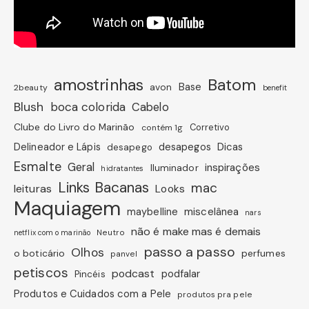
amostrinhas
Batom
avon
Base
2beauty
benefit
Blush
boca colorida
Cabelo
Clube do Livro do Marinão
Corretivo
contém 1g
Dicas
Delineador e Lápis
desapegos
desapego
Esmalte
Geral
inspirações
Iluminador
hidratantes
Links Bacanas
mac
leituras
Looks
Maquiagem
miscelânea
maybelline
nars
não é make mas é demais
Neutro
netflix com o marinão
passo a passo
Olhos
o boticário
perfumes
panvel
petiscos
podcast
podfalar
Pincéis
Produtos e Cuidados com a Pele
produtos pra pele