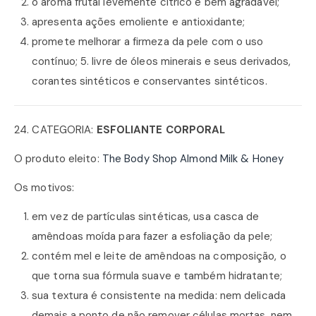
o aroma frutal levemente cítrico é bem agradável;
apresenta ações emoliente e antioxidante;
promete melhorar a firmeza da pele com o uso
contínuo; 5. livre de óleos minerais e seus derivados,
corantes sintéticos e conservantes sintéticos.
24. CATEGORIA:
ESFOLIANTE CORPORAL
O produto eleito:
The Body Shop Almond Milk & Honey
Os motivos:
em vez de partículas sintéticas, usa casca de
amêndoas moída para fazer a esfoliação da pele;
contém mel e leite de amêndoas na composição, o
que torna sua fórmula suave e também hidratante;
sua textura é consistente na medida: nem delicada
demais a ponto de não remover células mortas, nem