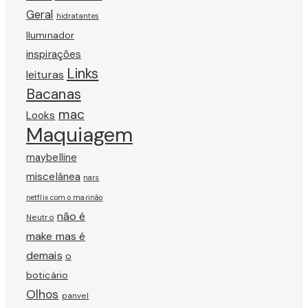
Geral
hidratantes
Iluminador
inspirações
Links
leituras
Bacanas
mac
Looks
Maquiagem
maybelline
miscelânea
nars
netflix com o marinão
não é
Neutro
make mas é
demais
o
boticário
Olhos
panvel