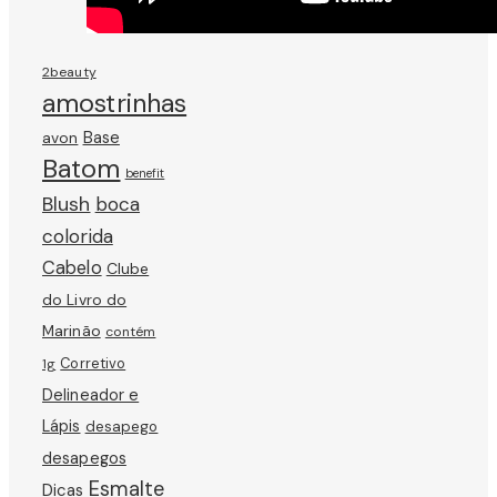
2beauty
amostrinhas
avon
Base
Batom
benefit
Blush
boca
colorida
Cabelo
Clube
do Livro do
Marinão
contém
Corretivo
1g
Delineador e
Lápis
desapego
desapegos
Esmalte
Dicas