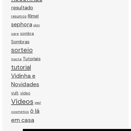
resultado
Rímel
resumos
sephora
skin
sombra
care
Sombras
sorteio
Tutoriais
tracta
tutorial
Vidinha e
Novidades
vult
vídeo
Vídeos
yes!
ô lá
cosmetics
em casa