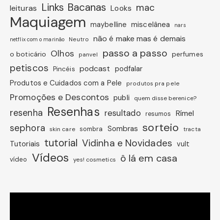
Links Bacanas
mac
leituras
Looks
Maquiagem
miscelânea
maybelline
nars
não é make mas é demais
Neutro
netflix com o marinão
passo a passo
Olhos
o boticário
perfumes
panvel
petiscos
podcast
podfalar
Pincéis
Produtos e Cuidados com a Pele
produtos pra pele
Promoções e Descontos
publi
quem disse berenice?
Resenhas
resenha
resultado
Rímel
resumos
sorteio
sephora
Sombras
sombra
skin care
tracta
tutorial
Vidinha e Novidades
Tutoriais
vult
Vídeos
ô lá em casa
vídeo
yes! cosmetics