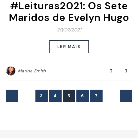
#Leituras2021: Os Sete
Maridos de Evelyn Hugo
20/07/2021
LER MAIS
Marina Smith
3
4
5
6
7