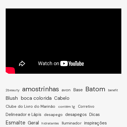
amostrinhas
Batom
avon
Base
2beauty
benefit
Blush
boca colorida
Cabelo
Clube do Livro do Marinão
Corretivo
contém 1g
Dicas
Delineador e Lápis
desapegos
desapego
Esmalte
Geral
inspirações
Iluminador
hidratantes