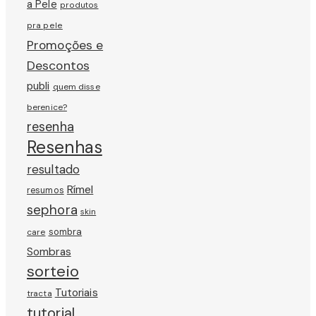
a Pele
produtos
pra pele
Promoções e
Descontos
publi
quem disse
berenice?
resenha
Resenhas
resultado
Rímel
resumos
sephora
skin
sombra
care
Sombras
sorteio
Tutoriais
tracta
tutorial