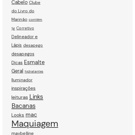
Cabelo
Clube
do Livro do
Marinão
contém
Corretivo
1g
Delineador e
Lápis
desapego
desapegos
Esmalte
Dicas
Geral
hidratantes
Iluminador
inspirações
Links
leituras
Bacanas
mac
Looks
Maquiagem
maybelline