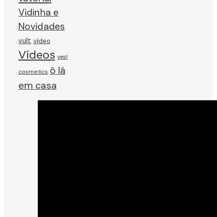
Vidinha e
Novidades
vult
vídeo
Vídeos
yes!
ô lá
cosmetics
em casa