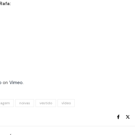
Rafa:
o
on
Vimeo
.
iagem
noivas
vestido
vídeo