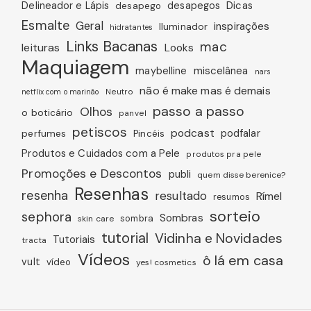
Dicas
Delineador e Lápis
desapegos
desapego
Esmalte
Geral
inspirações
Iluminador
hidratantes
Links Bacanas
mac
leituras
Looks
Maquiagem
miscelânea
maybelline
nars
não é make mas é demais
Neutro
netflix com o marinão
passo a passo
Olhos
o boticário
panvel
petiscos
podcast
podfalar
perfumes
Pincéis
Produtos e Cuidados com a Pele
produtos pra pele
Promoções e Descontos
publi
quem disse berenice?
Resenhas
resenha
resultado
Rímel
resumos
sorteio
sephora
Sombras
sombra
skin care
tutorial
Vidinha e Novidades
Tutoriais
tracta
Vídeos
ô lá em casa
vult
vídeo
yes! cosmetics