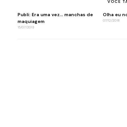
VOCÊ T
Publi: Era uma vez… manchas de
Olha eu n
maquiagem
07/12/2018
15/07/2013