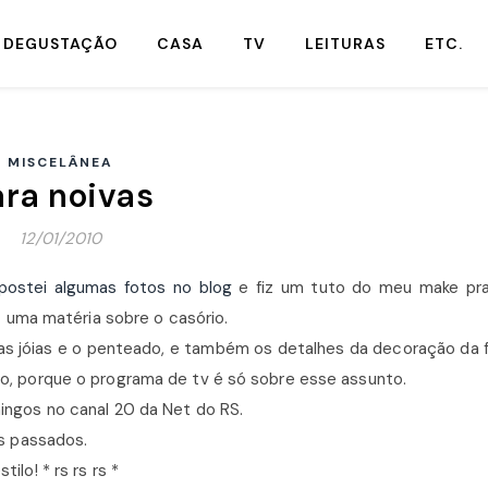
DEGUSTAÇÃO
CASA
TV
LEITURAS
ETC.
MISCELÂNEA
ara noivas
12/01/2010
postei algumas fotos no blog
e fiz um tuto do meu make pra
z uma matéria sobre o casório.
, as jóias e o penteado, e também os detalhes da decoração da f
, porque o programa de tv é só sobre esse assunto.
ngos no canal 20 da Net do RS.
s passados.
lo! * rs rs rs *