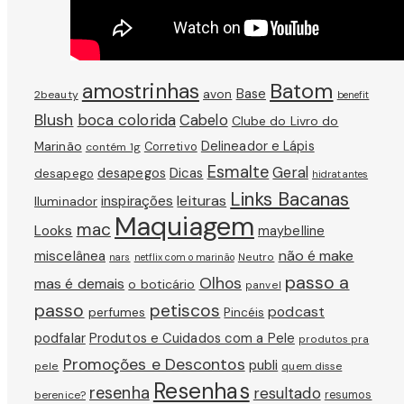
amostrinhas
Batom
avon
Base
2beauty
benefit
Blush
boca colorida
Cabelo
Clube do Livro do
Marinão
Delineador e Lápis
Corretivo
contém 1g
Esmalte
Geral
Dicas
desapegos
desapego
hidratantes
Links Bacanas
leituras
inspirações
Iluminador
Maquiagem
mac
Looks
maybelline
não é make
miscelânea
Neutro
nars
netflix com o marinão
passo a
Olhos
mas é demais
o boticário
panvel
passo
petiscos
podcast
perfumes
Pincéis
podfalar
Produtos e Cuidados com a Pele
produtos pra
Promoções e Descontos
publi
pele
quem disse
Resenhas
resenha
resultado
berenice?
resumos