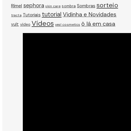
sorteio
sephora
Rímel
Sombras
sombra
skin care
tutorial
Vidinha e Novidades
Tutoriais
tracta
Vídeos
ô lá em casa
vult
vídeo
yes! cosmetics