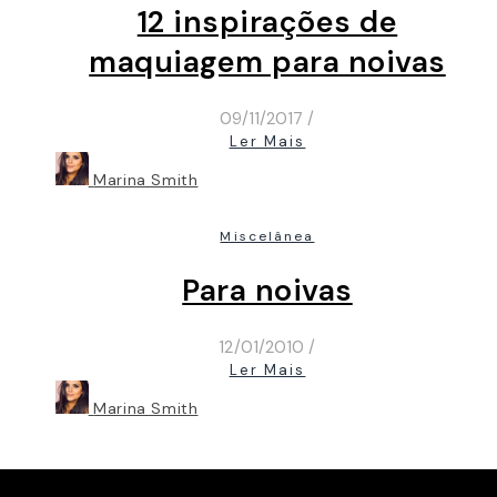
12 inspirações de
maquiagem para noivas
09/11/2017
/
Ler Mais
Marina Smith
Miscelânea
Para noivas
12/01/2010
/
Ler Mais
Marina Smith