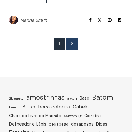
Marina Smith
1
2
amostrinhas
Batom
avon
Base
2beauty
Blush
boca colorida
Cabelo
benefit
Clube do Livro do Marinão
Corretivo
contém 1g
Dicas
Delineador e Lápis
desapegos
desapego