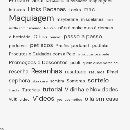
Esmalte
Geral
inspirações
Iluminador
hidratantes
Links Bacanas
mac
leituras
Looks
Maquiagem
miscelânea
maybelline
nars
não é make mas é demais
Neutro
netflix com o marinão
passo a passo
Olhos
o boticário
panvel
petiscos
podcast
podfalar
perfumes
Pincéis
Produtos e Cuidados com a Pele
produtos pra pele
Promoções e Descontos
publi
quem disse berenice?
Resenhas
resenha
resultado
Rímel
resumos
sorteio
sephora
Sombras
sombra
skin care
tutorial
Vidinha e Novidades
Tutoriais
tracta
Vídeos
ô lá em casa
vult
vídeo
yes! cosmetics
bs!