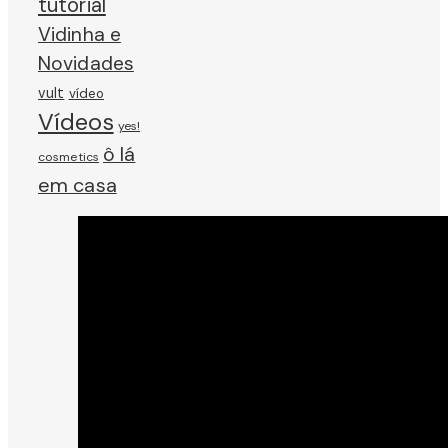
tutorial
Vidinha e
Novidades
vult
vídeo
Vídeos
yes!
ô lá
cosmetics
em casa