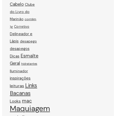
Cabelo
Clube
do Livro do
Marinão
contém
Corretivo
1g
Delineador e
Lápis
desapego
desapegos
Esmalte
Dicas
Geral
hidratantes
Iluminador
inspirações
Links
leituras
Bacanas
mac
Looks
Maquiagem