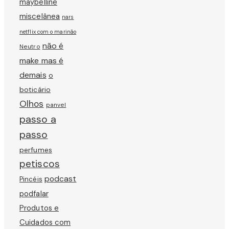
maybelline
miscelânea
nars
netflix com o marinão
não é
Neutro
make mas é
demais
o
boticário
Olhos
panvel
passo a
passo
perfumes
petiscos
podcast
Pincéis
podfalar
Produtos e
Cuidados com