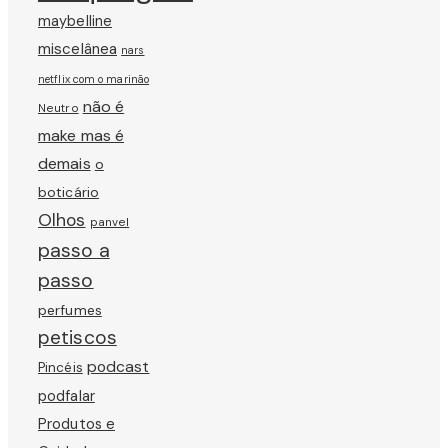
maybelline
miscelânea
nars
netflix com o marinão
não é
Neutro
make mas é
demais
o
boticário
Olhos
panvel
passo a
passo
perfumes
petiscos
podcast
Pincéis
podfalar
Produtos e