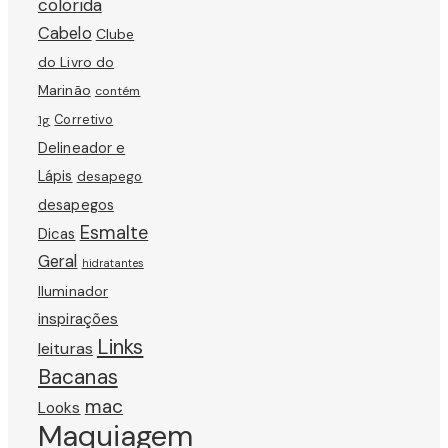
colorida
Cabelo
Clube
do Livro do
Marinão
contém
Corretivo
1g
Delineador e
Lápis
desapego
desapegos
Esmalte
Dicas
Geral
hidratantes
Iluminador
inspirações
Links
leituras
Bacanas
mac
Looks
Maquiagem