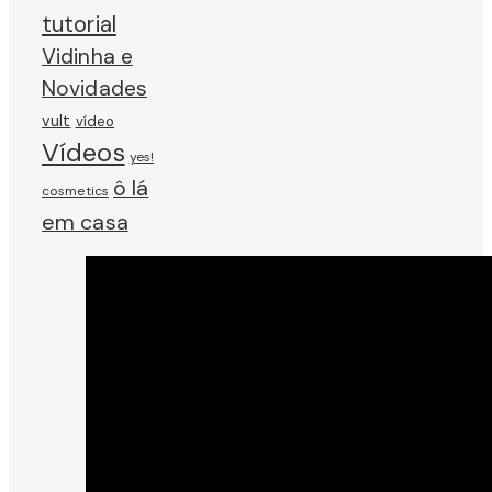
tutorial
Vidinha e
Novidades
vult
vídeo
Vídeos
yes!
ô lá
cosmetics
em casa