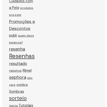
Cuidados com
a Pele
produtos
pra pele
Promoções e
Descontos
publi
quem disse
berenice?
resenha
Resenhas
resultado
Rímel
resumos
sephora
skin
sombra
care
Sombras
sorteio
Tutoriais
tracta