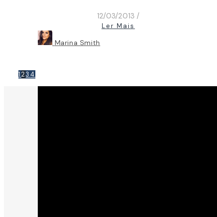
12/03/2013
/
Ler Mais
Marina Smith
1
2
3
4