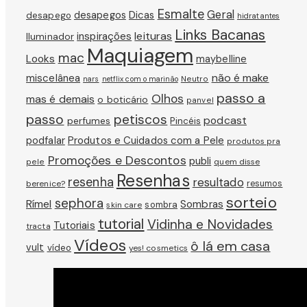
Esmalte
Geral
Dicas
desapegos
desapego
hidratantes
Links Bacanas
leituras
inspirações
Iluminador
Maquiagem
mac
Looks
maybelline
não é make
miscelânea
Neutro
nars
netflix com o marinão
passo a
Olhos
mas é demais
o boticário
panvel
passo
petiscos
podcast
perfumes
Pincéis
podfalar
Produtos e Cuidados com a Pele
produtos pra
Promoções e Descontos
publi
pele
quem disse
Resenhas
resenha
resultado
berenice?
resumos
sorteio
sephora
Rímel
Sombras
sombra
skin care
tutorial
Vidinha e Novidades
Tutoriais
tracta
Vídeos
ô lá em casa
vult
vídeo
yes! cosmetics