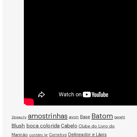
amostrinhas
Batom
avon
Base
2beauty
benefit
Blush
boca colorida
Cabelo
Clube do Livro do
Marinão
Delineador e Lápis
Corretivo
contém 1g