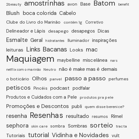
amostrinhas
Batom
avon
Base
2beauty
benefit
Blush
boca colorida
Cabelo
Clube do Livro do Marinão
Corretivo
contém 1g
Dicas
Delineador e Lápis
desapegos
desapego
Esmalte
Geral
inspirações
Iluminador
hidratantes
Links Bacanas
mac
leituras
Looks
Maquiagem
miscelânea
maybelline
nars
não é make mas é demais
Neutro
netflix com o marinão
passo a passo
Olhos
o boticário
perfumes
panvel
petiscos
podcast
podfalar
Pincéis
Produtos e Cuidados com a Pele
produtos pra pele
Promoções e Descontos
publi
quem disse berenice?
Resenhas
resenha
resultado
Rímel
resumos
sorteio
sephora
Sombras
sombra
skin care
tracta
tutorial
Vidinha e Novidades
Tutoriais
vult