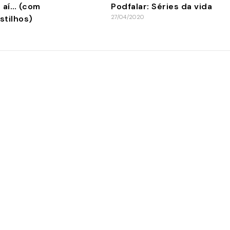
á aí… (com
Podfalar: Séries da vida
stilhos)
27/04/2020