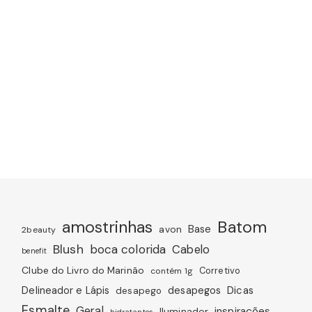
amostrinhas
Batom
avon
Base
2beauty
Blush
boca colorida
Cabelo
benefit
Clube do Livro do Marinão
Corretivo
contém 1g
Dicas
Delineador e Lápis
desapegos
desapego
Esmalte
Geral
inspirações
Iluminador