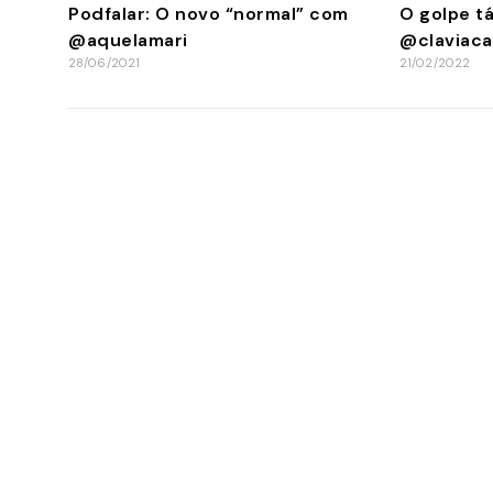
Podfalar: O novo “normal” com
O golpe t
@aquelamari
@claviaca
28/06/2021
21/02/2022