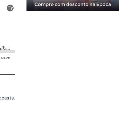
dcasts
.