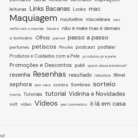
hidratantes
Links Bacanas
mac
leituras
Looks
Maquiagem
miscelânea
maybelline
nars
não é make mas é demais
Neutro
netflix com o marinão
passo a passo
Olhos
o boticário
panvel
petiscos
podcast
podfalar
perfumes
Pincéis
Produtos e Cuidados com a Pele
produtos pra pele
Promoções e Descontos
publi
quem disse berenice?
Resenhas
resenha
resultado
Rímel
resumos
sorteio
sephora
Sombras
sombra
skin care
tutorial
Vidinha e Novidades
Tutoriais
tracta
Vídeos
ô lá em casa
vult
vídeo
yes! cosmetics
bs!