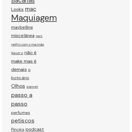
Bacanas
mac
Looks
Maquiagem
maybelline
miscelânea
nars
netflix com o marinão
não é
Neutro
make mas é
demais
o
boticário
Olhos
panvel
passo a
passo
perfumes
petiscos
podcast
Pincéis