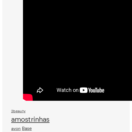
2beauty
amostrinhas
avon
Base