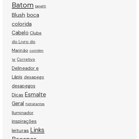
Batom
benefit
Blush
boca
colorida
Cabelo
Clube
do Livro do
Marinão
contém
Corretivo
1g
Delineador e
Lápis
desapego
desapegos
Esmalte
Dicas
Geral
hidratantes
Iluminador
inspirações
Links
leituras