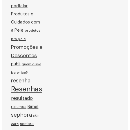
podfalar
Produtos e
Cuidados com
a Pele
produtos
pra pele
Promoções e
Descontos
publi
quem disse
berenice?
resenha
Resenhas
resultado
Rímel
resumos
sephora
skin
sombra
care