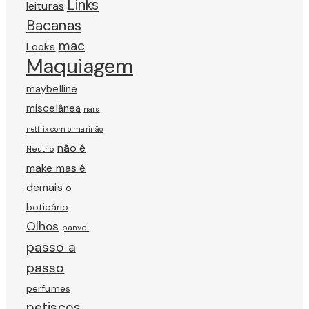
Links
leituras
Bacanas
mac
Looks
Maquiagem
maybelline
miscelânea
nars
netflix com o marinão
não é
Neutro
make mas é
demais
o
boticário
Olhos
panvel
passo a
passo
perfumes
petiscos