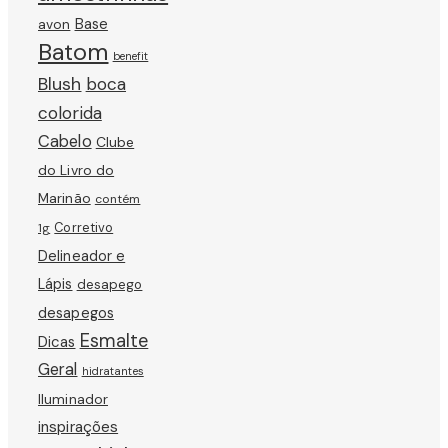
avon
Base
Batom
benefit
Blush
boca
colorida
Cabelo
Clube
do Livro do
Marinão
contém
Corretivo
1g
Delineador e
Lápis
desapego
desapegos
Esmalte
Dicas
Geral
hidratantes
Iluminador
inspirações