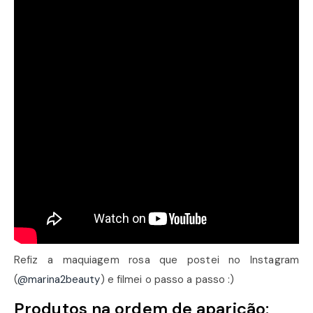
Refiz a maquiagem rosa que postei no Instagram
(
@marina2beauty
) e filmei o passo a passo :)
Produtos na ordem de aparição: