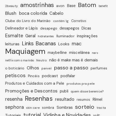
amostrinhas
Batom
avon
Base
2beauty
benefit
Blush
boca colorida
Cabelo
Clube do Livro do Marinão
Corretivo
contém 1g
Dicas
Delineador e Lápis
desapegos
desapego
Esmalte
Geral
inspirações
Iluminador
hidratantes
Links Bacanas
mac
leituras
Looks
Maquiagem
miscelânea
maybelline
nars
não é make mas é demais
Neutro
netflix com o marinão
passo a passo
Olhos
o boticário
perfumes
panvel
petiscos
podcast
podfalar
Pincéis
Produtos e Cuidados com a Pele
produtos pra pele
Promoções e Descontos
publi
quem disse berenice?
Resenhas
resenha
resultado
Rímel
resumos
sorteio
sephora
Sombras
sombra
skin care
tracta
tutorial
Vidinha e Novidades
Tutoriais
vult