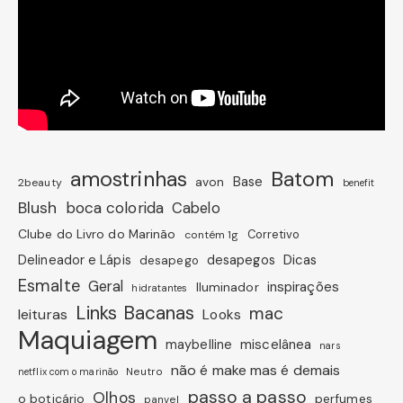
amostrinhas
Batom
avon
Base
2beauty
benefit
Blush
boca colorida
Cabelo
Clube do Livro do Marinão
Corretivo
contém 1g
Dicas
Delineador e Lápis
desapegos
desapego
Esmalte
Geral
inspirações
Iluminador
hidratantes
Links Bacanas
mac
leituras
Looks
Maquiagem
miscelânea
maybelline
nars
não é make mas é demais
Neutro
netflix com o marinão
passo a passo
Olhos
o boticário
perfumes
panvel