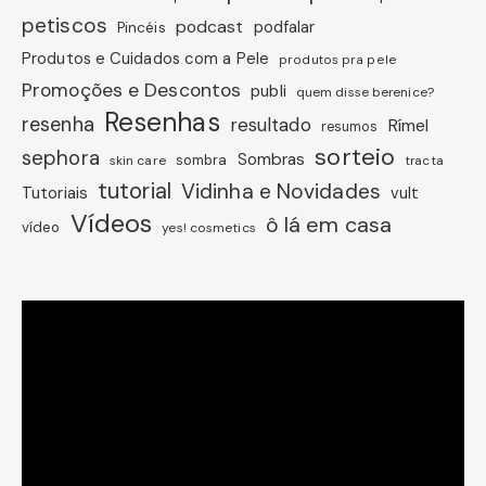
petiscos
podcast
podfalar
Pincéis
Produtos e Cuidados com a Pele
produtos pra pele
Promoções e Descontos
publi
quem disse berenice?
Resenhas
resenha
resultado
Rímel
resumos
sorteio
sephora
Sombras
sombra
skin care
tracta
tutorial
Vidinha e Novidades
Tutoriais
vult
Vídeos
ô lá em casa
vídeo
yes! cosmetics