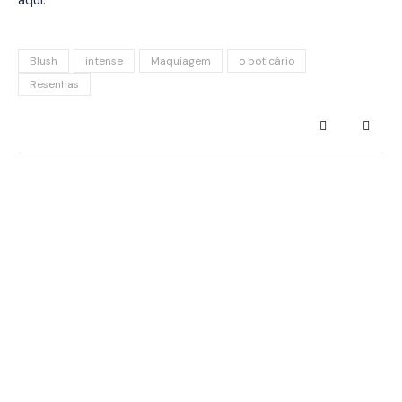
aqui
.
Blush
intense
Maquiagem
o boticário
Resenhas