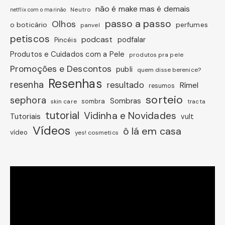
não é make mas é demais
Neutro
netflix com o marinão
passo a passo
Olhos
o boticário
perfumes
panvel
petiscos
podcast
podfalar
Pincéis
Produtos e Cuidados com a Pele
produtos pra pele
Promoções e Descontos
publi
quem disse berenice?
Resenhas
resenha
resultado
Rímel
resumos
sorteio
sephora
Sombras
sombra
skin care
tracta
tutorial
Vidinha e Novidades
Tutoriais
vult
Vídeos
ô lá em casa
vídeo
yes! cosmetics