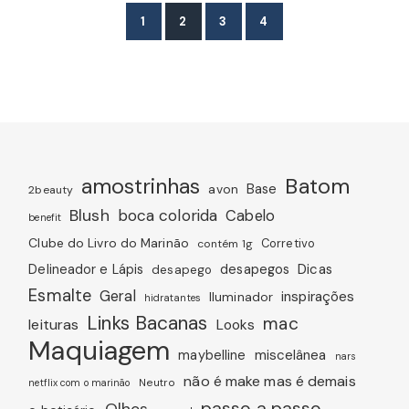
1
2
3
4
amostrinhas
Batom
avon
Base
2beauty
Blush
boca colorida
Cabelo
benefit
Clube do Livro do Marinão
Corretivo
contém 1g
Dicas
Delineador e Lápis
desapegos
desapego
Esmalte
Geral
inspirações
Iluminador
hidratantes
Links Bacanas
mac
leituras
Looks
Maquiagem
miscelânea
maybelline
nars
não é make mas é demais
Neutro
netflix com o marinão
passo a passo