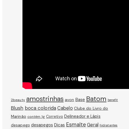
amostrinhas
Batom
avon
Base
2beauty
benefit
Blush
boca colorida
Cabelo
Clube do Livro do
Marinão
Delineador e Lápis
Corretivo
contém 1g
Esmalte
Geral
Dicas
desapegos
desapego
hidratantes