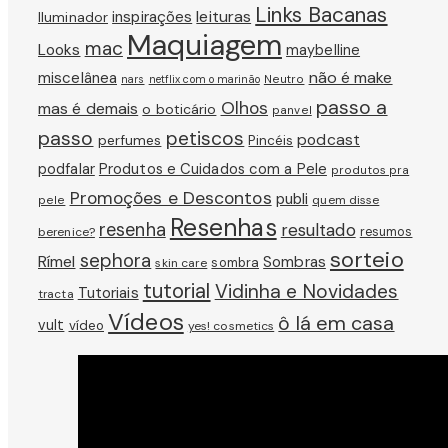
Links Bacanas
leituras
inspirações
Iluminador
Maquiagem
mac
Looks
maybelline
não é make
miscelânea
Neutro
nars
netflix com o marinão
passo a
Olhos
mas é demais
o boticário
panvel
passo
petiscos
podcast
perfumes
Pincéis
podfalar
Produtos e Cuidados com a Pele
produtos pra
Promoções e Descontos
publi
pele
quem disse
Resenhas
resenha
resultado
berenice?
resumos
sorteio
sephora
Rímel
Sombras
sombra
skin care
tutorial
Vidinha e Novidades
Tutoriais
tracta
Vídeos
ô lá em casa
vult
vídeo
yes! cosmetics