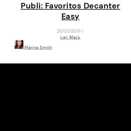
Publi: Favoritos Decanter
Easy
29/03/2019
/
Ler Mais
Marina Smith