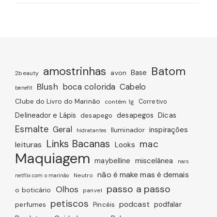
amostrinhas
Batom
avon
Base
2beauty
Blush
boca colorida
Cabelo
benefit
Clube do Livro do Marinão
Corretivo
contém 1g
Dicas
Delineador e Lápis
desapegos
desapego
Esmalte
Geral
inspirações
Iluminador
hidratantes
Links Bacanas
mac
leituras
Looks
Maquiagem
miscelânea
maybelline
nars
não é make mas é demais
Neutro
netflix com o marinão
passo a passo
Olhos
o boticário
panvel
petiscos
podcast
podfalar
perfumes
Pincéis