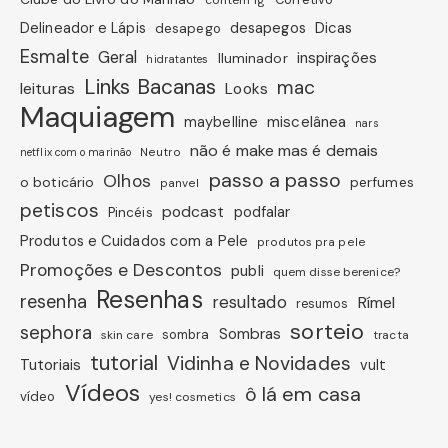
Dicas
Delineador e Lápis
desapegos
desapego
Esmalte
Geral
inspirações
Iluminador
hidratantes
Links Bacanas
mac
leituras
Looks
Maquiagem
miscelânea
maybelline
nars
não é make mas é demais
Neutro
netflix com o marinão
passo a passo
Olhos
o boticário
perfumes
panvel
petiscos
podcast
podfalar
Pincéis
Produtos e Cuidados com a Pele
produtos pra pele
Promoções e Descontos
publi
quem disse berenice?
Resenhas
resenha
resultado
Rímel
resumos
sorteio
sephora
Sombras
sombra
skin care
tracta
tutorial
Vidinha e Novidades
Tutoriais
vult
Vídeos
ô lá em casa
vídeo
yes! cosmetics