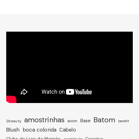
amostrinhas
Batom
avon
Base
2beauty
benefit
Blush
boca colorida
Cabelo
Clube do Livro do Marinão
Corretivo
contém 1g