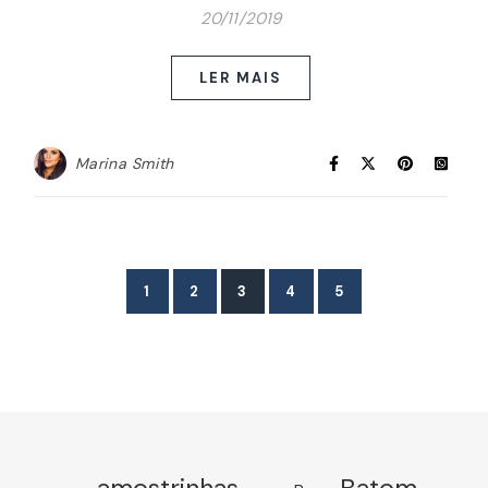
20/11/2019
LER MAIS
Marina Smith
1
2
3
4
5