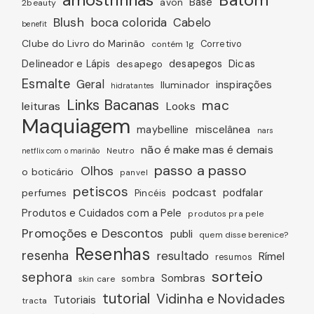
amostrinhas
Batom
avon
Base
2beauty
Blush
boca colorida
Cabelo
benefit
Clube do Livro do Marinão
Corretivo
contém 1g
Dicas
Delineador e Lápis
desapegos
desapego
Esmalte
Geral
inspirações
Iluminador
hidratantes
Links Bacanas
mac
leituras
Looks
Maquiagem
miscelânea
maybelline
nars
não é make mas é demais
Neutro
netflix com o marinão
passo a passo
Olhos
o boticário
panvel
petiscos
podcast
podfalar
perfumes
Pincéis
Produtos e Cuidados com a Pele
produtos pra pele
Promoções e Descontos
publi
quem disse berenice?
Resenhas
resenha
resultado
Rímel
resumos
sorteio
sephora
Sombras
sombra
skin care
tutorial
Vidinha e Novidades
Tutoriais
tracta