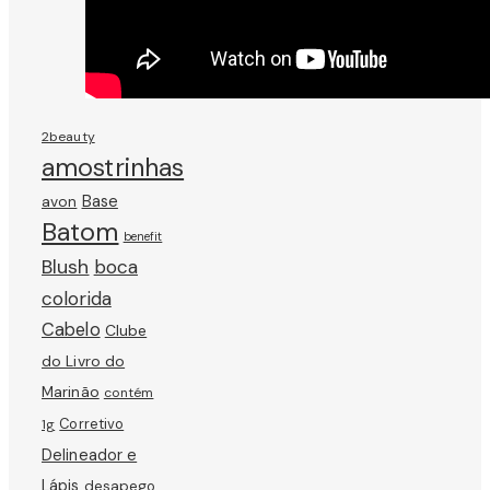
2beauty
amostrinhas
avon
Base
Batom
benefit
Blush
boca
colorida
Cabelo
Clube
do Livro do
Marinão
contém
Corretivo
1g
Delineador e
Lápis
desapego