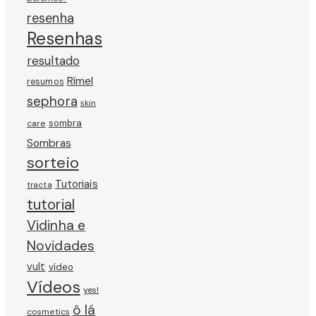
resenha
Resenhas
resultado
Rímel
resumos
sephora
skin
sombra
care
Sombras
sorteio
Tutoriais
tracta
tutorial
Vidinha e
Novidades
vult
vídeo
Vídeos
yes!
ô lá
cosmetics