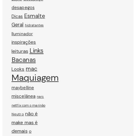
desapegos
Esmalte
Dicas
Geral
hidratantes
Iluminador
inspirações
Links
leituras
Bacanas
mac
Looks
Maquiagem
maybelline
miscelânea
nars
netflix com o marinão
não é
Neutro
make mas é
demais
o