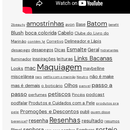
amostrinhas
Batom
avon
Base
2beauty
benefit
Blush
boca colorida
Cabelo
Clube do Livro do
Marinão
Delineador e Lápis
Corretivo
contém 1g
Esmalte
Geral
Dicas
desapegos
desapego
hidratantes
Links Bacanas
leituras
inspirações
Iluminador
Maquiagem
mac
Looks
maybelline
não é make
miscelânea
Neutro
nars
netflix com o marinão
passo a
Olhos
mas é demais
o boticário
panvel
passo
petiscos
podcast
perfumes
Pincéis
podfalar
Produtos e Cuidados com a Pele
produtos pra
Promoções e Descontos
publi
pele
quem disse
Resenhas
resenha
resultado
berenice?
resumos
sorteio
sephora
Rímel