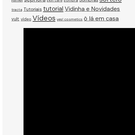
Sombras
sombra
skin care
tutorial
Vidinha e Novidades
Tutoriais
tracta
Vídeos
ô lá em casa
vult
vídeo
yes! cosmetics