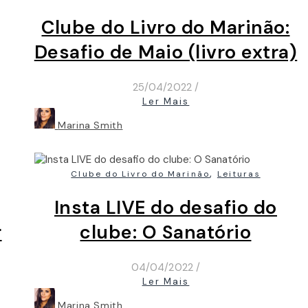
Clube do Livro do Marinão:
Desafio de Maio (livro extra)
25/04/2022
/
Ler Mais
Marina Smith
,
Clube do Livro do Marinão
Leituras
Insta LIVE do desafio do
r
clube: O Sanatório
04/04/2022
/
Ler Mais
Marina Smith