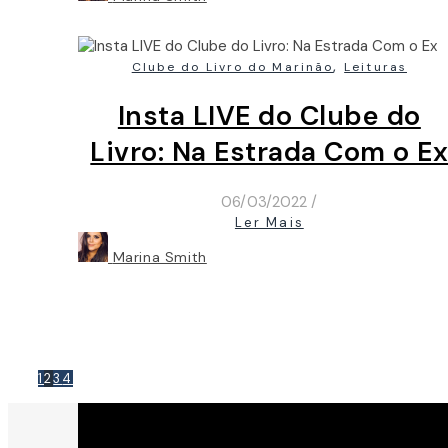
,
Clube do Livro do Marinão
Leituras
Insta LIVE do Clube do
Livro: Na Estrada Com o E
06/03/2022
/
Ler Mais
Marina Smith
1
2
3
4